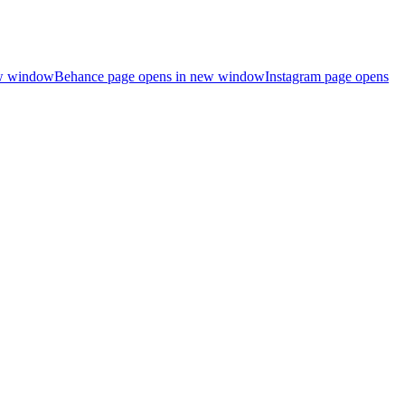
ew window
Behance page opens in new window
Instagram page opens