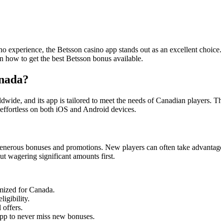
ino experience, the Betsson casino app stands out as an excellent choic
 how to get the best Betsson bonus available.
anada?
ldwide, and its app is tailored to meet the needs of Canadian players. Th
es effortless on both iOS and Android devices.
s generous bonuses and promotions. New players can often take advanta
ut wagering significant amounts first.
mized for Canada.
igibility.
 offers.
 app to never miss new bonuses.