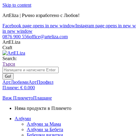
Skip to content
ArtEliza | Ръчно изработено с Любов!
Facebook page opens in new window
Instagram page opens in new 
in new window
0876 900 556
office@arteliza.com
ArtELiza
Craft
Search:
Търси
АртЛюбими
АртПрофил
Пликче:
€
0.00
0
Виж Пликчето
Плащане
Няма продукти в Пликчето
Албуми
Албуми за Мама
Албуми за Бебета
Бебешки визитки