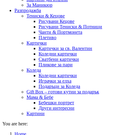
За Маникюр
Разпродажба
Тениски & Кецове
Рисувани Кецове
Рисувани Тениски & Потници
Чанти & Портмонета
Плетиво
Картички
Картички за св. Валентин
Коледни картички
Сватбени картички
Пликове за пари
Коледа
Коледни картички
Играчки за елха
Подаръци за Коледа
Gift Box – готови кутии за подарък
Мама & Бебе
Бебешки портрет
Други интересни
Картини
You are here:
Home