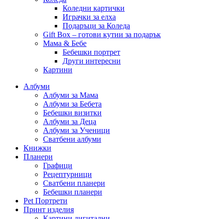
Коледни картички
Играчки за елха
Подаръци за Коледа
Gift Box – готови кутии за подарък
Мама & Бебе
Бебешки портрет
Други интересни
Картини
Албуми
Албуми за Мама
Албуми за Бебета
Бебешки визитки
Албуми за Деца
Албуми за Ученици
Сватбени албуми
Книжки
Планери
Графици
Рецептурници
Сватбени планери
Бебешки планери
Pet Портрети
Принт изделия
Картини дигитални