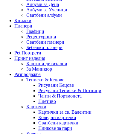
Албуми за Деца
Албуми за Ученици
Сватбени албуми
Книжки
Планери
Графици
Рецептурници
Сватбени планери
Бебешки планери
Pet Портрети
Принт изделия
Картини дигитални
За Маникюр
Разпродажба
Тениски & Кецове
Рисувани Кецове
Рисувани Тениски & Потници
Чанти & Портмонета
Плетиво
Картички
Картички за св. Валентин
Коледни картички
Сватбени картички
Пликове за пари
Коледа