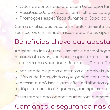
Odds atraentes que oferecem boas oportuni
Possibilidade de apostar em múltiplas cate
Promoções específicas durante a Copa do 
Com a análise das odds e um entendimento cl
seus lucros e minimizar riscos durante as apos
Benefícios chave das aposta
Apostar online oferece uma série de vantagen
maiores atrativos; você pode apostar a partir
oferecem uma variedade de promoções e bônu
Variedade de jogos e eventos disponíveis p
Bônus de boas-vindas que podem ser usados
Acesso a análises e previsões detalhadas 
Rápida retirada de ganhos, principalment
Esses fatores não apenas aumentam a emoção
Confiança e segurança nas 