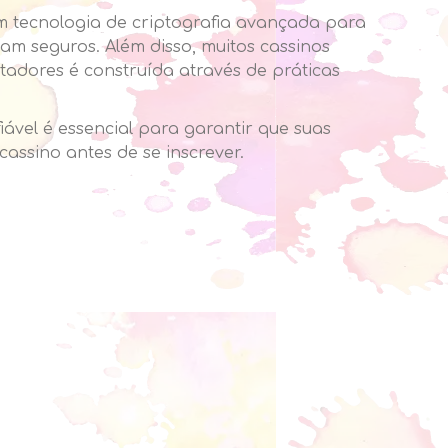
am tecnologia de criptografia avançada para
m seguros. Além disso, muitos cassinos
stadores é construída através de práticas
vel é essencial para garantir que suas
cassino antes de se inscrever.