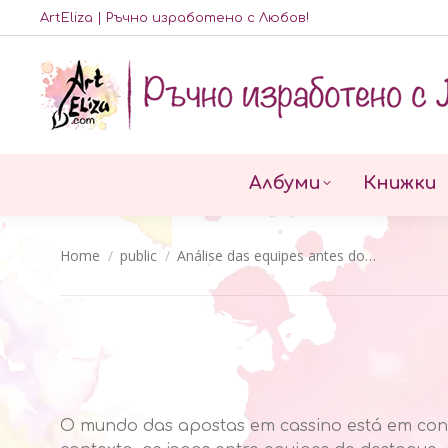
ArtEliza | Ръчно изработено с Любов!
Албуми
Книжки
You are here:
Home
public
Análise das equipes antes do…
O mundo das apostas em cassino está em con