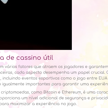
 de cassino útil
em vários fatores que atraem os jogadores e garantem
nceiras, cada aspecto desempenha um papel crucial. 
incluindo eventos esportivos como o jogo entre EUA e
 igualmente importantes para garantir uma experiênci
 criptomoedas, como Bitcoin e Ethereum, é uma caract
oporciona um nível adicional de segurança e privaci
ara maximizar a experiência no jogo.