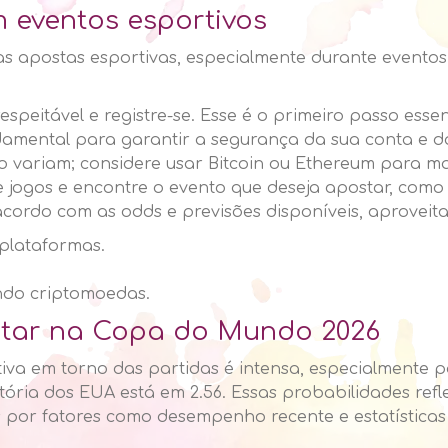
eventos esportivos
s apostas esportivas, especialmente durante evento
speitável e registre-se. Esse é o primeiro passo essen
amental para garantir a segurança da sua conta e da
variam; considere usar Bitcoin ou Ethereum para ma
jogos e encontre o evento que deseja apostar, como 
cordo com as odds e previsões disponíveis, aproveit
 plataformas.
indo criptomoedas.
star na Copa do Mundo 2026
va em torno das partidas é intensa, especialmente p
vitória dos EUA está em 2.56. Essas probabilidades re
 por fatores como desempenho recente e estatísticas h