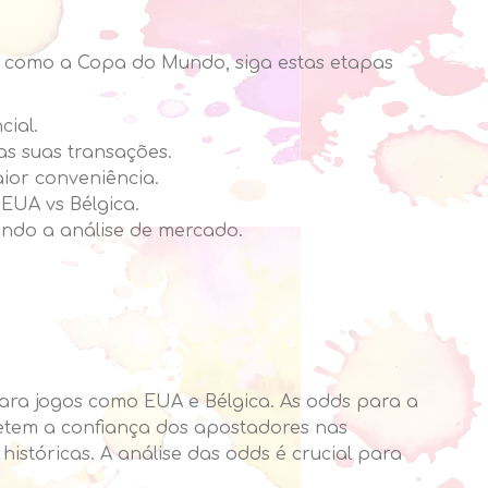
s como a Copa do Mundo, siga estas etapas
cial.
s suas transações.
ior conveniência.
EUA vs Bélgica.
ando a análise de mercado.
ara jogos como EUA e Bélgica. As odds para a
fletem a confiança dos apostadores nas
istóricas. A análise das odds é crucial para