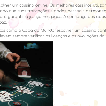
lher um cassino online. Os melhores cassinos utiliz
indo que suas transações e dados pessoais permaneça
ara garantir a justiça nos jogos. A confiança dos apo
caz.
os como a Copa do Mundo, escolher um cassino confiá
evem sempre verificar as licenças e as avaliações do 